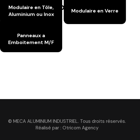
5 Solutions
Modulaire en Tôle,
Modulaire en HPL
System Cllading HPL
Modulaire en Verre
Aluminium ou Inox
PVC Souple ou Rigide
Panneaux a
Emboitement M/F
© MECA ALUMINIUM INDUSTRIEL. Tous droits réservés.
Réalisé par :
Otricom Agency