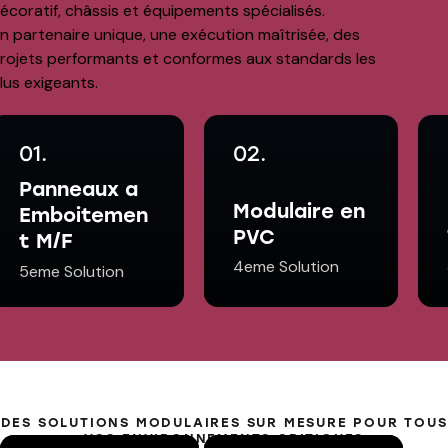
écoratif, châssis et équipements spécialisés.
n partenaire unique, une exécution maîtrisée, des
rojets performants et conformes aux standards les
lus exigeants.
01.
02.
Panneaux a
Modulaire en
Emboitemen
PVC
t M/F
4eme Solution
5eme Solution
DES SOLUTIONS MODULAIRES SUR MESURE POUR TOUS
VOS ENVIRONNEMENTS CRITIQUES