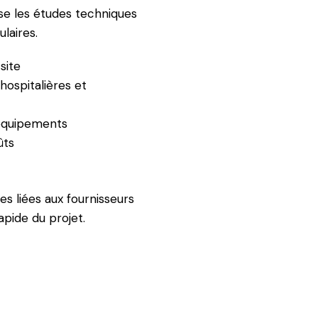
se les études techniques
aires.
site
ospitalières et
 équipements
ûts
es liées aux fournisseurs
apide du projet.