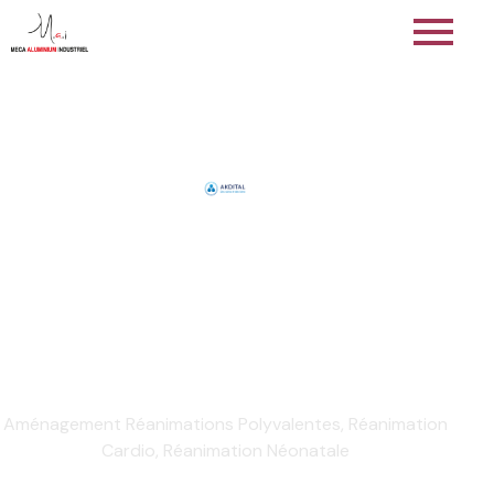
TYPE : AMÉNAGEMENT
HOPITAL
INTERNATIONAL
IBN NAFIS
EXTENSION
Aménagement Réanimations Polyvalentes, Réanimation
Cardio, Réanimation Néonatale