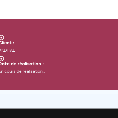
Client :
AKDITAL
Date de réalisation :
En cours de réalisation...